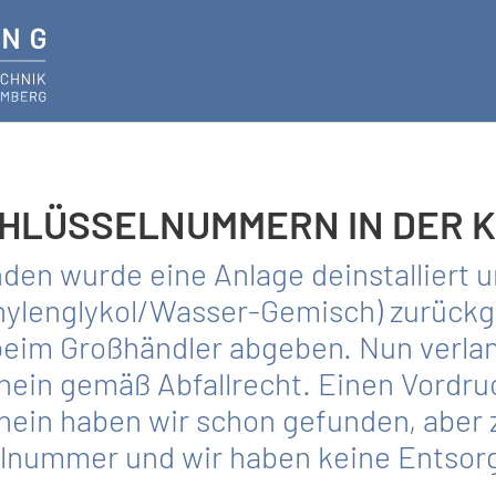
HLÜSSELNUMMERN IN DER 
den wurde eine Anlage deinstalliert u
thylen­glykol/Wasser-Gemisch) zurück
eim Großhändler ab­geben. Nun verla
in gemäß Abfallrecht. Einen Vordruc
in haben wir schon gefunden, aber zu
selnummer und wir haben keine Entso