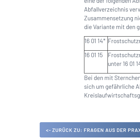
eine der folgenden A
Abfallverzeichnis ve
Zusammensetzung nicht
die Variante mit den 
16 01 14*
Frostschutzm
16 01 15
Frostschutz
unter 16 01 1
Bei den mit Sternche
sich um gefährliche A
Kreislaufwirtschafts
<- ZURÜCK ZU: FRAGEN AUS DER PRA