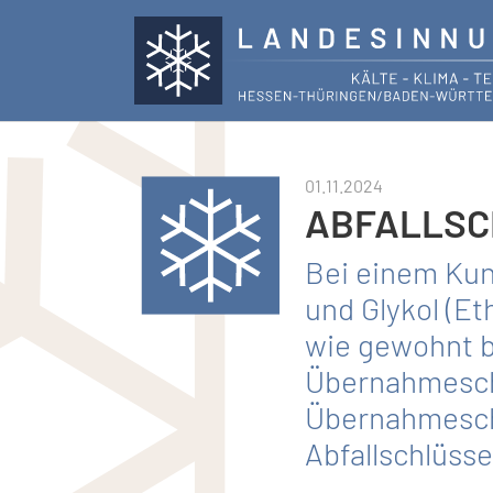
Skip to main content
01.11.2024
ABFALLSC
Bei einem Kun
und Glykol (E
wie gewohnt b
Übernahmesche
Übernahmesche
Abfallschlüs­