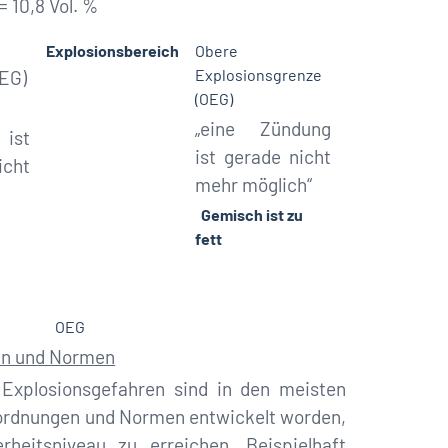
= 10,8 Vol. %
Explosionsbereich
Obere
Explosionsgrenze
UEG)
(OEG)
„eine Zündung
ist
ist gerade nicht
cht
mehr möglich“
Gemisch ist zu
fett
OEG
en und Normen
Explosionsgefahren sind in den meisten
ordnungen und Normen entwickelt worden,
heitsniveau zu erreichen. Beispielhaft