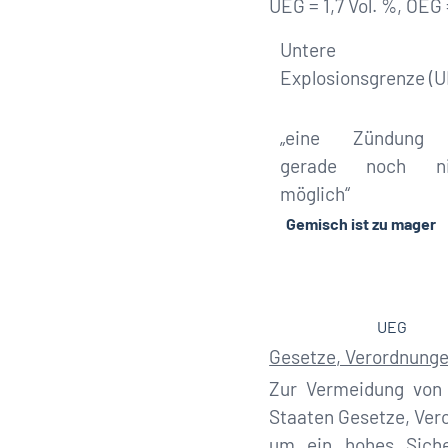
UEG = 1,7 Vol. %, OEG 
Untere
Explosionsgrenze (
„eine Zündung 
gerade noch ni
möglich“
Gemisch ist zu mager
UEG 
Gesetze, Verordnung
Zur Vermeidung von 
Staaten Gesetze, Ver
um ein hohes Sicher