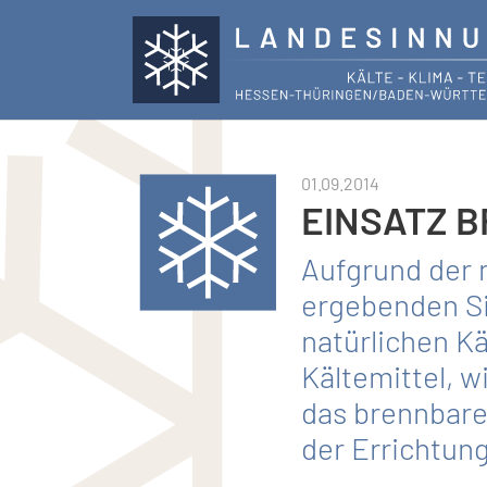
Skip to main content
01.09.2014
EINSATZ 
Aufgrund der 
ergebenden Si
natürlichen K
Kältemittel, 
das brennbare 
der Errichtun